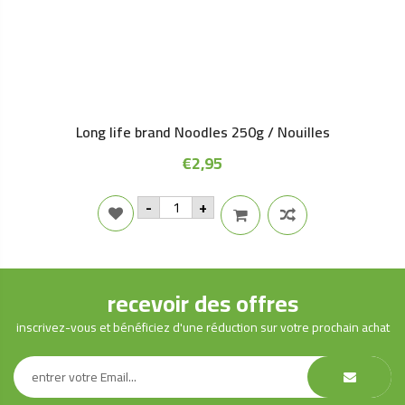
Long life brand Noodles 250g / Nouilles
€
2,95
Long
-
+
life
brand
Noodles
250g
/
Nouilles
recevoir des offres
quantity
inscrivez-vous et bénéficiez d'une réduction sur votre prochain achat