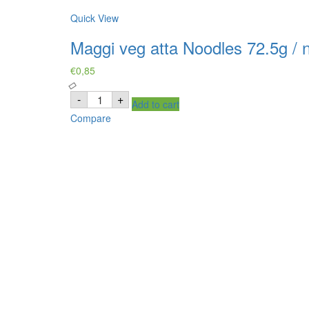
Quick View
Maggi veg atta Noodles 72.5g / 
€
0,85
Maggi
-
+
Add to cart
veg
atta
Compare
Noodles
72.5g
/
nouilles
aux
légumes
quantity