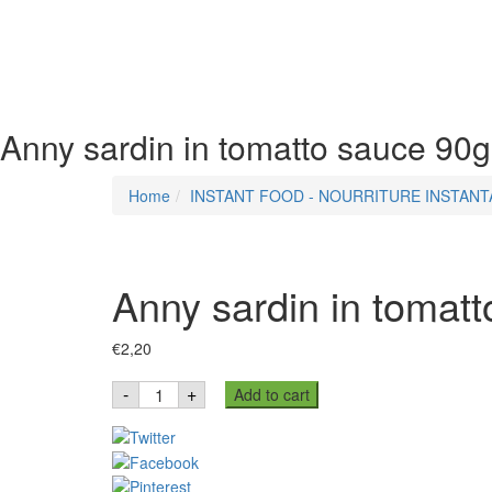
Anny sardin in tomatto sauce 90g
Home
INSTANT FOOD - NOURRITURE INSTAN
Anny sardin in tomat
€
2,20
Anny
-
+
Add to cart
sardin
in
tomatto
sauce
90g
/