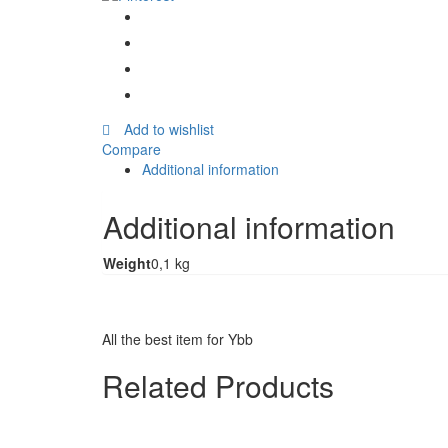
sardine
dans
sauce
tomate
quantity
Add to wishlist
Compare
Additional information
Additional information
Weight
0,1 kg
All the best item for Ybb
Related Products