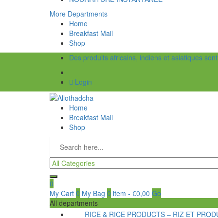
More Departments
Home
Breakfast Mail
Shop
Des produits africains, indiens et asiatiques son
Login
Home
Breakfast Mail
Shop
0
My Cart
0
My Bag
0
item
-
€
0,00
Go
All departments
RICE & RICE PRODUCTS – RIZ ET PRODU