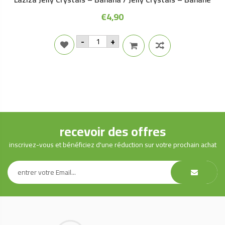
€
4,90
Laziza
-
+
Jelly
Crystals
-
Banana
/
Jelly
Crystals
-
Banane
quantity
recevoir des offres
inscrivez-vous et bénéficiez d'une réduction sur votre prochain achat