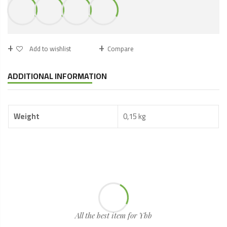
quantity
Add to wishlist
Compare
ADDITIONAL INFORMATION
Weight
0,15 kg
All the best item for Ybb