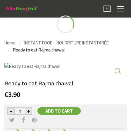
Ready to eat Rajma
chawal
Home
INSTANT FOOD - NOURRITURE INSTANTANÉE
Ready to eat Rajma chawal
Ready to eat Rajma chawal
€
3,90
Ready
-
+
ADD TO CART
to
eat
Rajma
chawal