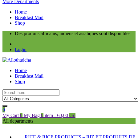
More Departments
Home
Breakfast Mail
Shop
Des produits africains, indiens et asiatiques sont disponibles
Login
Home
Breakfast Mail
Shop
0
My Cart
0
My Bag
0
item
-
€
0,00
Go
All departments
RICE & RICE PRODUCTS – RIZ ET PRODUITS DE