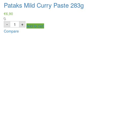
Pataks Mild Curry Paste 283g
€
6,90
Pataks
-
+
Add to cart
Mild
Curry
Compare
Paste
283g
quantity