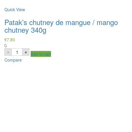
Quick View
Patak’s chutney de mangue / mango
chutney 340g
€
7,80
Patak's
-
+
Add to cart
chutney
de
Compare
mangue
/
mango
chutney
340g
quantity