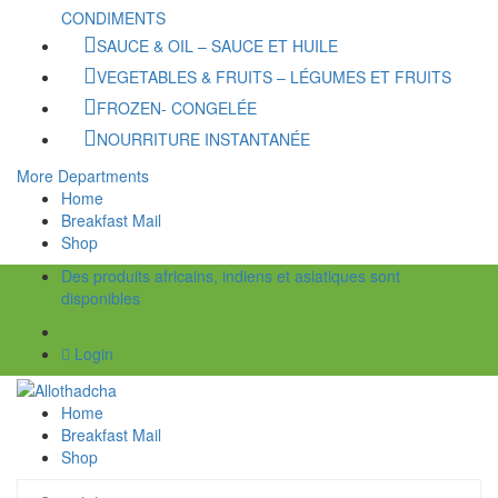
CONDIMENTS
SAUCE & OIL – SAUCE ET HUILE
VEGETABLES & FRUITS – LÉGUMES ET FRUITS
FROZEN- CONGELÉE
NOURRITURE INSTANTANÉE
More Departments
Home
Breakfast Mail
Shop
Des produits africains, indiens et asiatiques sont
disponibles
Login
Home
Breakfast Mail
Shop