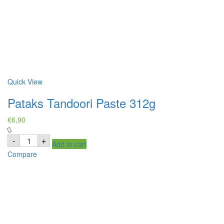
Quick View
Pataks Tandoori Paste 312g
€
6,90
Pataks
-
+
Add to cart
Tandoori
Paste
Compare
312g
quantity