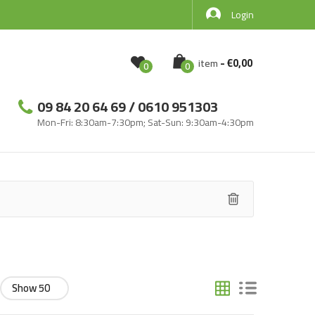
Login
-
€
0,00
Item
0
0
09 84 20 64 69 / 0610 951303
Mon-Fri: 8:30am-7:30pm; Sat-Sun: 9:30am-4:30pm