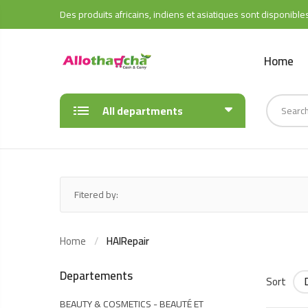
Des produits africains, indiens et asiatiques sont disponible
Home
All departments
Fitered by:
Home
HAIRepair
Departements
Sort
BEAUTY & COSMETICS - BEAUTÉ ET