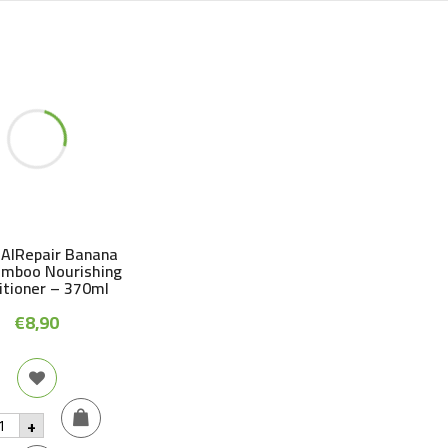
AIRepair Banana
amboo Nourishing
itioner – 370ml
€
8,90
RS
+
IRepair