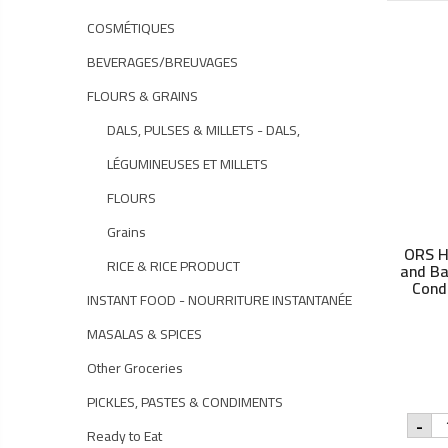
COSMÉTIQUES
BEVERAGES/BREUVAGES
FLOURS & GRAINS
DALS, PULSES & MILLETS - DALS,
LÉGUMINEUSES ET MILLETS
FLOURS
Grains
ORS H
RICE & RICE PRODUCT
and B
Cond
INSTANT FOOD - NOURRITURE INSTANTANÉE
MASALAS & SPICES
Other Groceries
PICKLES, PASTES & CONDIMENTS
O
-
HA
Ready to Eat