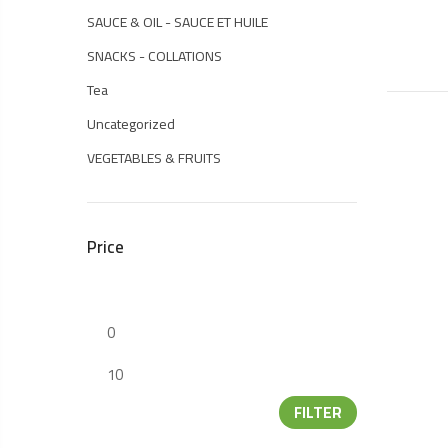
Ba
an
SAUCE & OIL - SAUCE ET HUILE
B
No
SNACKS - COLLATIONS
Co
-
Tea
37
qu
Uncategorized
VEGETABLES & FRUITS
Price
FILTER