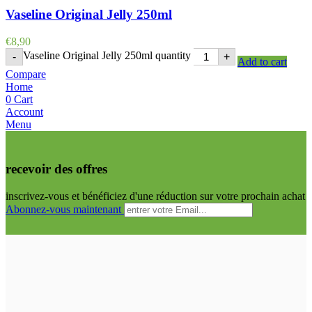
Vaseline Original Jelly 250ml
€
8,90
Vaseline Original Jelly 250ml quantity
-
+
Add to cart
Compare
Home
0
Cart
Account
Menu
recevoir des offres
inscrivez-vous et bénéficiez d'une réduction sur votre prochain achat
Abonnez-vous maintenant