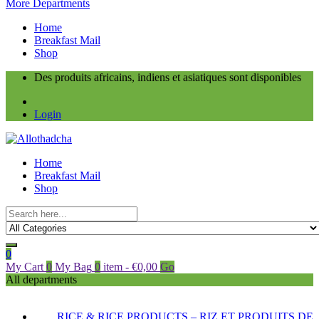
More Departments
Home
Breakfast Mail
Shop
Des produits africains, indiens et asiatiques sont disponibles
Login
Home
Breakfast Mail
Shop
0
My Cart
0
My Bag
0
item
-
€
0,00
Go
All departments
RICE & RICE PRODUCTS – RIZ ET PRODUITS DE