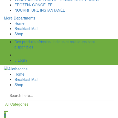
FROZEN- CONGELÉE
NOURRITURE INSTANTANÉE
More Departments
Home
Breakfast Mail
Shop
Des produits africains, indiens et asiatiques sont
disponibles
Login
Home
Breakfast Mail
Shop
0