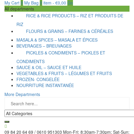
My Cart
0
My Bag
0
item
-
€
0,00
Go
All departments
RICE & RICE PRODUCTS – RIZ ET PRODUITS DE
RIZ
FLOURS & GRAINS – FARINES & CÉRÉALES
MASALA & SPICES – MASALA ET ÉPICES
BEVERAGES – BREUVAGES
PICKLES & CONDIMENTS – PICKLES ET
CONDIMENTS
SAUCE & OIL – SAUCE ET HUILE
VEGETABLES & FRUITS – LÉGUMES ET FRUITS
FROZEN- CONGELÉE
NOURRITURE INSTANTANÉE
More Departments
09 84 20 64 69 / 0610 951303
Mon-Fri: 8:30am-7:30pm; Sat-Sun: