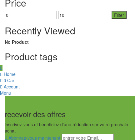
Price
Min
Max
Filter
price
price
Recently Viewed
No Product
Product tags
Home
Cart
0
Account
Menu
recevoir des offres
inscrivez-vous et bénéficiez d'une réduction sur votre prochain
achat
Abonnez-vous maintenant