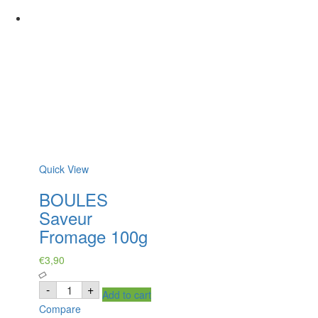
Quick View
BOULES
Saveur
Fromage 100g
€
3,90
BOULES
-
+
Add to cart
Saveur
Fromage
Compare
100g