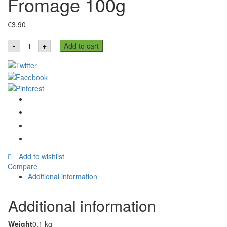
Fromage 100g
€
3,90
BOULES
-
+
Add to cart
Saveur
Fromage
100g
quantity
Add to wishlist
Compare
Additional information
Additional information
Weight
0,1 kg