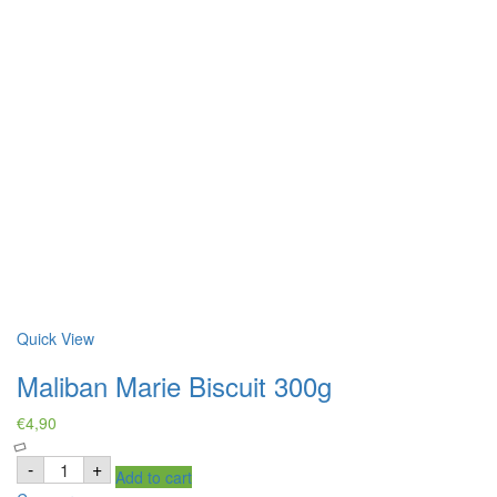
Quick View
Maliban Marie Biscuit 300g
€
4,90
Maliban
-
+
Add to cart
Marie
Biscuit