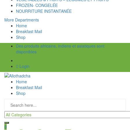
FROZEN- CONGELÉE
NOURRITURE INSTANTANÉE
More Departments
Home
Breakfast Mail
Shop
Des produits africains, indiens et asiatiques sont
disponibles
Login
Home
Breakfast Mail
Shop
0