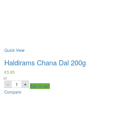
Quick View
Haldirams Chana Dal 200g
€
3,95
Haldirams
-
+
Add to cart
Chana
Dal
Compare
200g
quantity