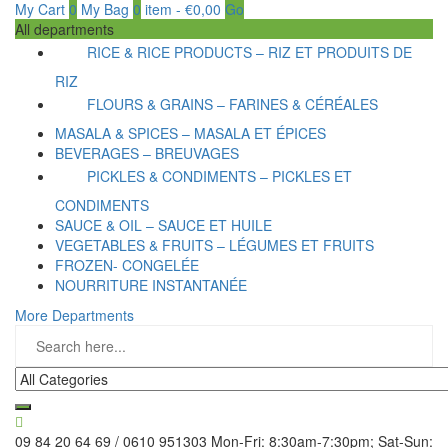
My Cart
0
My Bag
0
item
-
€
0,00
Go
All departments
RICE & RICE PRODUCTS – RIZ ET PRODUITS DE
RIZ
FLOURS & GRAINS – FARINES & CÉRÉALES
MASALA & SPICES – MASALA ET ÉPICES
BEVERAGES – BREUVAGES
PICKLES & CONDIMENTS – PICKLES ET
CONDIMENTS
SAUCE & OIL – SAUCE ET HUILE
VEGETABLES & FRUITS – LÉGUMES ET FRUITS
FROZEN- CONGELÉE
NOURRITURE INSTANTANÉE
More Departments
09 84 20 64 69 / 0610 951303
Mon-Fri: 8:30am-7:30pm; Sat-Sun: