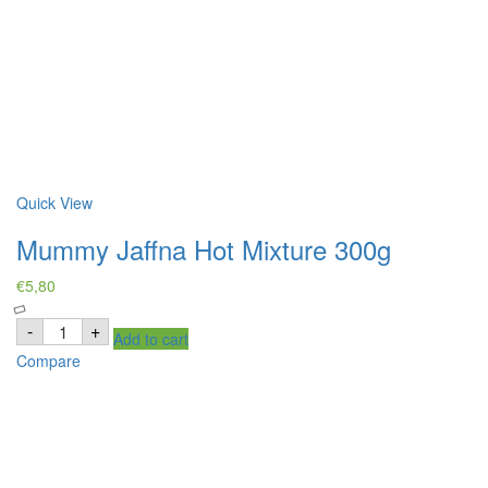
Quick View
Mummy Jaffna Hot Mixture 300g
€
5,80
Mummy
-
+
Add to cart
Jaffna
Hot
Compare
Mixture
300g
quantity