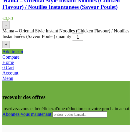
Mama – Oriental Style Instant Noodles (Chicken
Flavour) / Nouilles Instantanées (Saveur Poulet)
€
0,80
-
Mama – Oriental Style Instant Noodles (Chicken Flavour) / Nouilles
Instantanées (Saveur Poulet) quantity
+
Add to cart
Compare
Home
0
Cart
Account
Menu
recevoir des offres
inscrivez-vous et bénéficiez d'une réduction sur votre prochain achat
Abonnez-vous maintenant