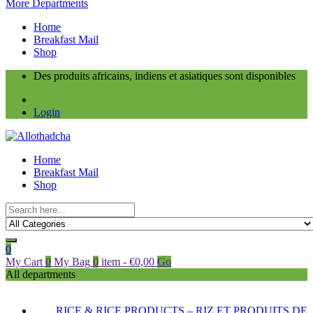
More Departments
Home
Breakfast Mail
Shop
Des produits africains, indiens et asiatiques sont disponibles
Login
Home
Breakfast Mail
Shop
0
My Cart
0
My Bag
0
item
-
€
0,00
Go
All departments
RICE & RICE PRODUCTS – RIZ ET PRODUITS DE