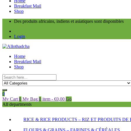
Home
Breakfast Mail
Shop
Des produits africains, indiens et asiatiques sont disponibles
Login
Home
Breakfast Mail
Shop
0
My Cart
0
My Bag
0
item
-
€
0,00
Go
All departments
RICE & RICE PRODUCTS – RIZ ET PRODUITS DE 
FLOURS & GRAINS – FARINES & CÉRÉALES