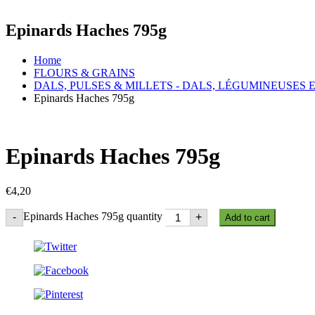
Epinards Haches 795g
Home
FLOURS & GRAINS
DALS, PULSES & MILLETS - DALS, LÉGUMINEUSES 
Epinards Haches 795g
Epinards Haches 795g
€
4,20
Epinards Haches 795g quantity
-
+
Add to cart