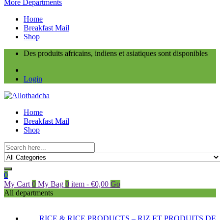
More Departments
Home
Breakfast Mail
Shop
Des produits africains, indiens et asiatiques sont disponibles
Login
Home
Breakfast Mail
Shop
0
My Cart
0
My Bag
0
item
-
€
0,00
Go
All departments
RICE & RICE PRODUCTS – RIZ ET PRODUITS DE