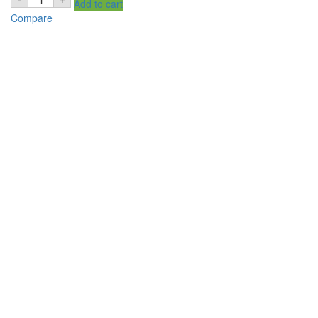
Add to cart
PEPPER
WHOLE
Compare
-
1Kg
BLACK
PEPPER
WHOLE
quantity