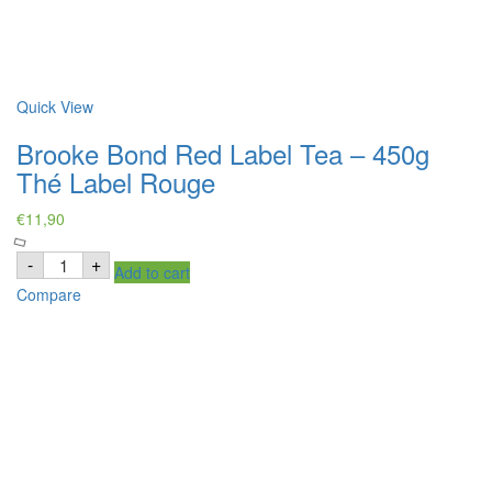
Quick View
Brooke Bond Red Label Tea – 450g
Thé Label Rouge
€
11,90
Brooke
-
+
Add to cart
Bond
Red
Compare
Label
Tea
-
450g
Thé
Label
Rouge
quantity