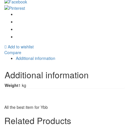
1kg
Graines
de
moutarde
brune
quantity
Add to wishlist
Compare
Additional information
Additional information
Weight
1 kg
All the best item for Ybb
Related Products