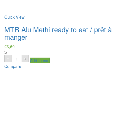
Quick View
MTR Alu Methi ready to eat / prêt à
manger
€
3,60
MTR
-
+
Add to cart
Alu
Methi
Compare
ready
to
eat
/
prêt
à
manger
quantity