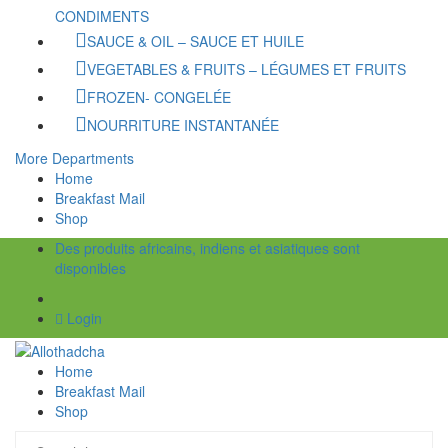
CONDIMENTS
SAUCE & OIL – SAUCE ET HUILE
VEGETABLES & FRUITS – LÉGUMES ET FRUITS
FROZEN- CONGELÉE
NOURRITURE INSTANTANÉE
More Departments
Home
Breakfast Mail
Shop
Des produits africains, indiens et asiatiques sont
disponibles
Login
Home
Breakfast Mail
Shop