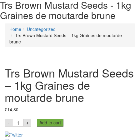
Trs Brown Mustard Seeds - 1kg
Graines de moutarde brune
Home
Uncategorized
Trs Brown Mustard Seeds – 1kg Graines de moutarde
brune
Trs Brown Mustard Seeds
– 1kg Graines de
moutarde brune
€
14,80
Trs
-
+
Add to cart
Brown
Mustard
Seeds
-