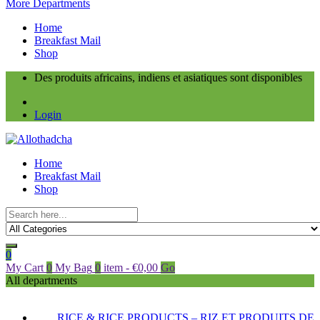
More Departments
Home
Breakfast Mail
Shop
Des produits africains, indiens et asiatiques sont disponibles
Login
Home
Breakfast Mail
Shop
0
My Cart
0
My Bag
0
item
-
€
0,00
Go
All departments
RICE & RICE PRODUCTS – RIZ ET PRODUITS DE