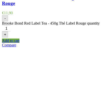
Rouge
€
11,90
-
Brooke Bond Red Label Tea - 450g Thé Label Rouge quantity
+
Add to cart
Compare