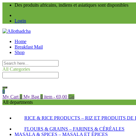
Des produits africains, indiens et asiatiques sont disponibles
Login
Home
Breakfast Mail
Shop
All Categories
0
My Cart
0
My Bag
0
item
-
€
0,00
Go
All departments
RICE & RICE PRODUCTS – RIZ ET PRODUITS DE 
FLOURS & GRAINS – FARINES & CÉRÉALES
MASALA & SPICES – MASALA ET ÉPICES