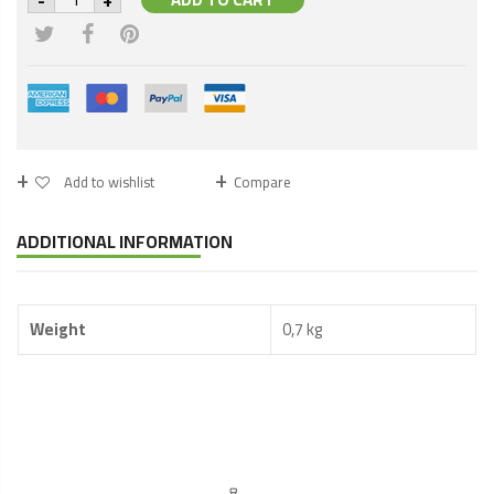
Cake
Rusk
Almonds
640g
,
Gâteau
Biscottes
Amandes
quantity
Add to wishlist
Compare
ADDITIONAL INFORMATION
Weight
0,7 kg