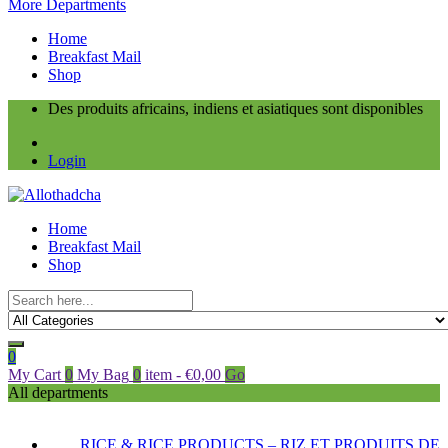
More Departments
Home
Breakfast Mail
Shop
Des produits africains, indiens et asiatiques sont disponibles
Login
Home
Breakfast Mail
Shop
0
My Cart
0
My Bag
0
item
-
€
0,00
Go
All departments
RICE & RICE PRODUCTS – RIZ ET PRODUITS DE