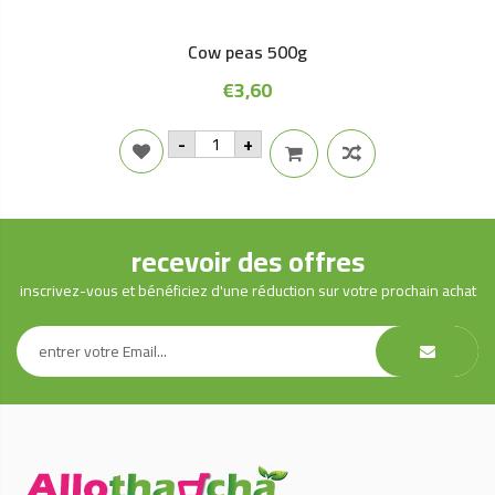
Cow peas 500g
€
3,60
Cow
-
+
peas
500g
quantity
recevoir des offres
inscrivez-vous et bénéficiez d'une réduction sur votre prochain achat