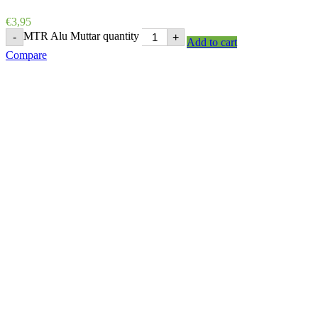
€
3,95
MTR Alu Muttar quantity
-
+
Add to cart
Compare