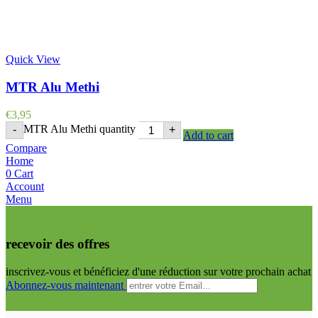
Quick View
MTR Alu Methi
€
3,95
MTR Alu Methi quantity
-
+
Add to cart
Compare
Home
0
Cart
Account
Menu
recevoir des offres
inscrivez-vous et bénéficiez d'une réduction sur votre prochain achat
Abonnez-vous maintenant