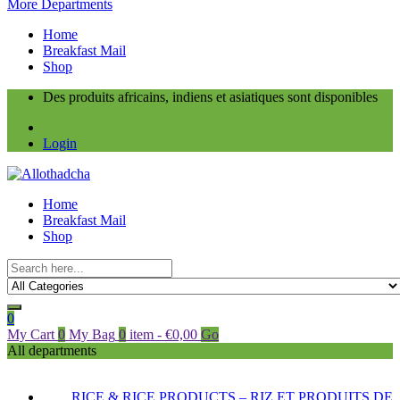
More Departments
Home
Breakfast Mail
Shop
Des produits africains, indiens et asiatiques sont disponibles
Login
Home
Breakfast Mail
Shop
0
My Cart
0
My Bag
0
item
-
€
0,00
Go
All departments
RICE & RICE PRODUCTS – RIZ ET PRODUITS DE