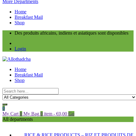
More Departments
Home
Breakfast Mail
Shop
Des produits africains, indiens et asiatiques sont disponibles
Login
Home
Breakfast Mail
Shop
0
My Cart
0
My Bag
0
item
-
€
0,00
Go
All departments
RICE & RICE PRODUCTS – RIZ ET PRODUITS DE