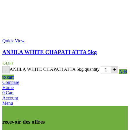
Quick View
ANJILA WHITE CHAPATI ATTA 5kg
€
9,90
ANJILA WHITE CHAPATI ATTA 5kg quantity
-
+
Add
to cart
Compare
Home
0
Cart
Account
Menu
recevoir des offres