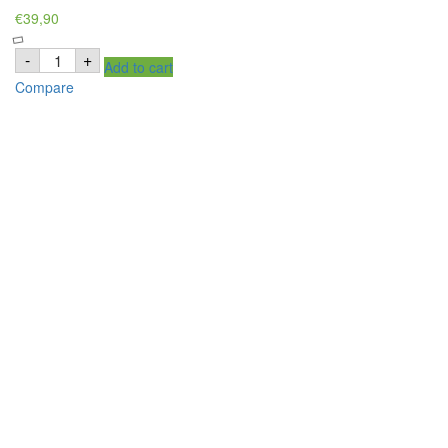
€
39,90
HEER
-
+
Add to cart
LONG
GRAIN
Compare
BASMATI
RICE
–
10kg
RIZ
BASMATI
À
GRAINS
LONGS
quantity