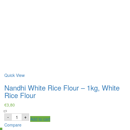
Quick View
Nandhi White Rice Flour – 1kg, White
Rice Flour
€
3,80
Nandhi
-
+
Add to cart
White
Rice
Compare
Flour