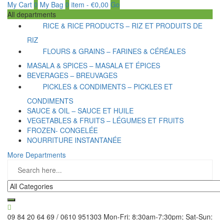
My Cart
0
My Bag
0
item
-
€
0,00
Go
All departments
RICE & RICE PRODUCTS – RIZ ET PRODUITS DE
RIZ
FLOURS & GRAINS – FARINES & CÉRÉALES
MASALA & SPICES – MASALA ET ÉPICES
BEVERAGES – BREUVAGES
PICKLES & CONDIMENTS – PICKLES ET
CONDIMENTS
SAUCE & OIL – SAUCE ET HUILE
VEGETABLES & FRUITS – LÉGUMES ET FRUITS
FROZEN- CONGELÉE
NOURRITURE INSTANTANÉE
More Departments
09 84 20 64 69 / 0610 951303
Mon-Fri: 8:30am-7:30pm; Sat-Sun: