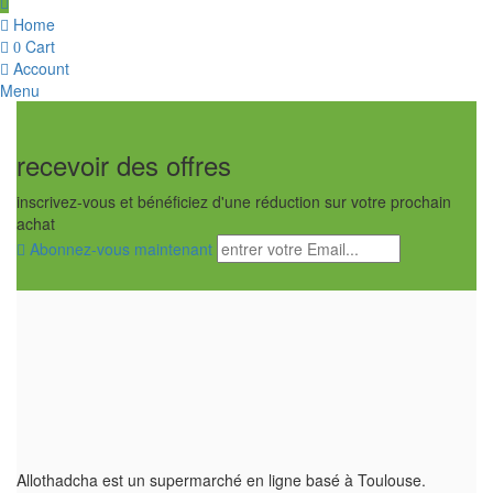
-
1kg,
Home
White
Cart
0
Rice
Flour
Account
quantity
Menu
recevoir des offres
inscrivez-vous et bénéficiez d'une réduction sur votre prochain
achat
Abonnez-vous maintenant
Allothadcha est un supermarché en ligne basé à Toulouse.