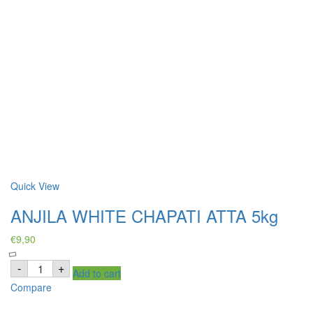
Quick View
ANJILA WHITE CHAPATI ATTA 5kg
€
9,90
ANJILA
-
+
Add to cart
WHITE
CHAPATI
Compare
ATTA
5kg
quantity