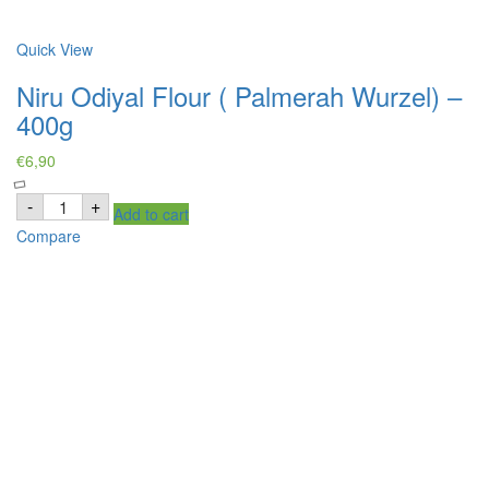
Quick View
Niru Odiyal Flour ( Palmerah Wurzel) –
400g
€
6,90
Niru
-
+
Add to cart
Odiyal
Flour
Compare
(
Palmerah
Wurzel)
-
400g
quantity