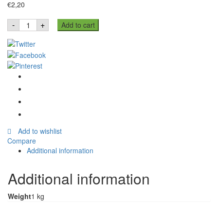
€
2,20
Farine
-
+
Add to cart
de
ble
t55
1kg
quantity
Add to wishlist
Compare
Additional information
Additional information
Weight
1 kg