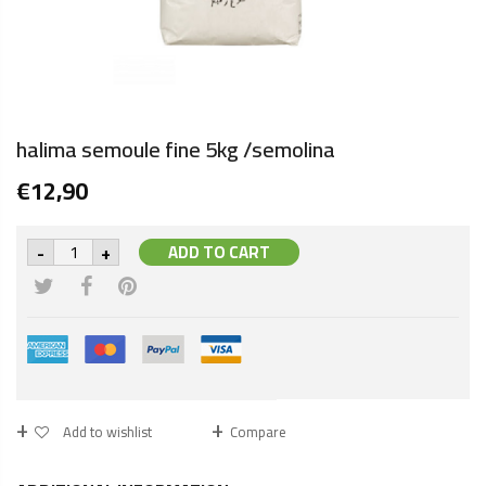
halima semoule fine 5kg /semolina
€
12,90
halima
-
+
ADD TO CART
semoule
fine
5kg
/semolina
quantity
Add to wishlist
Compare