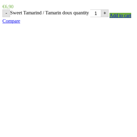
€
6,90
Sweet Tamarind / Tamarin doux quantity
-
+
Add to cart
Compare