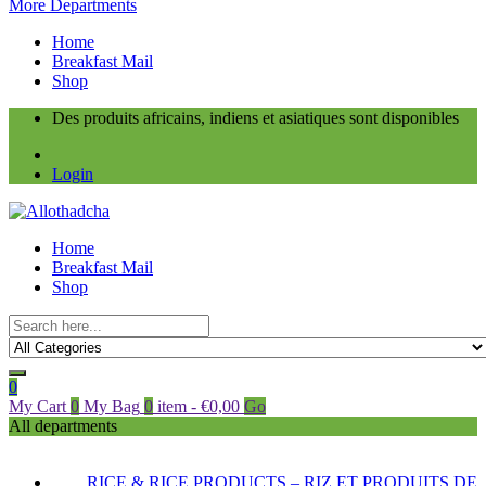
More Departments
Home
Breakfast Mail
Shop
Des produits africains, indiens et asiatiques sont disponibles
Login
Home
Breakfast Mail
Shop
0
My Cart
0
My Bag
0
item
-
€
0,00
Go
All departments
RICE & RICE PRODUCTS – RIZ ET PRODUITS DE