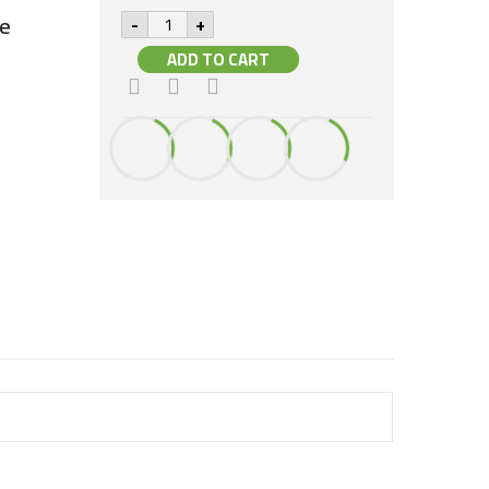
Khanum
ee
-
+
Butter
Ghee
ADD TO CART
-
500g
beurre
ghee
quantity