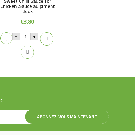
Sweet Chilli Sauce for
Chicken,,Sauce au piment
doux
€
3,80
Sweet
-
+
Chilli
Sauce
for
Chicken,,Sauce
au
piment
doux
quantity
at
ABONNEZ-VOUS MAINTENANT