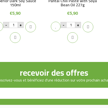
erior Dark Soy Sauce
Pantai Chili Paste with Soya
150ml
Bean Oil 227g
€
5,90
€
5,90
Superior
Pantai
-
+
-
+
Dark
Chili
Soy
Paste
Sauce
with
150ml
Soya
quantity
Bean
Oil
227g
quantity
recevoir des offres
nscrivez-vous et bénéficiez d'une réduction sur votre prochain ach