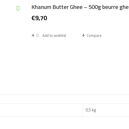
Khanum Butter Ghee – 500g beurre gh
€
9,70
Add to wishlist
Compare
0,5 kg