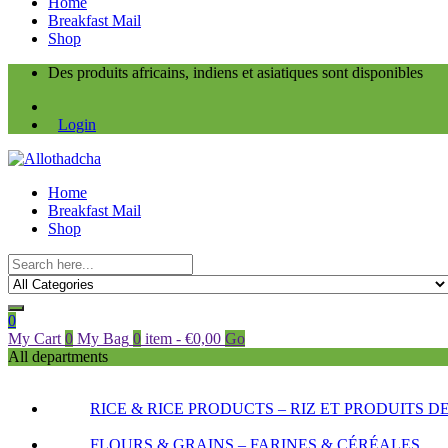
Home
Breakfast Mail
Shop
Des produits africains, indiens et asiatiques sont disponibles
Login
Home
Breakfast Mail
Shop
0
My Cart
0
My Bag
0
item
-
€
0,00
Go
All departments
RICE & RICE PRODUCTS – RIZ ET PRODUITS DE
FLOURS & GRAINS – FARINES & CÉRÉALES