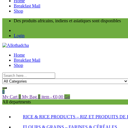
Home
Breakfast Mail
Shop
Des produits africains, indiens et asiatiques sont disponibles
Login
Home
Breakfast Mail
Shop
0
My Cart
0
My Bag
0
item
-
€
0,00
Go
All departments
RICE & RICE PRODUCTS – RIZ ET PRODUITS DE 
FLOURS & GRAINS – FARINES & CÉRÉALES