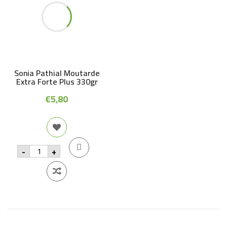
Sonia Pathial Moutarde
Extra Forte Plus 330gr
€
5,80
Sonia
-
+
Pathial
Moutarde
Extra
Forte
Plus
330gr
quantity