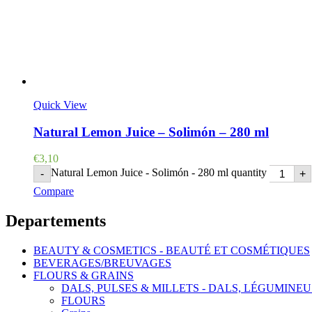
Quick View
Natural Lemon Juice – Solimón – 280 ml
€
3,10
Natural Lemon Juice - Solimón - 280 ml quantity
-
+
Compare
Departements
BEAUTY & COSMETICS - BEAUTÉ ET COSMÉTIQUES
BEVERAGES/BREUVAGES
FLOURS & GRAINS
DALS, PULSES & MILLETS - DALS, LÉGUMINEU
FLOURS