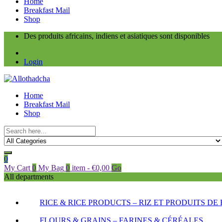
Home
Breakfast Mail
Shop
Des produits africains, indiens et asiatiques sont disponibles
Login
Home
Breakfast Mail
Shop
0
My Cart
0
My Bag
0
item
-
€
0,00
Go
All departments
RICE & RICE PRODUCTS – RIZ ET PRODUITS DE 
FLOURS & GRAINS – FARINES & CÉRÉALES