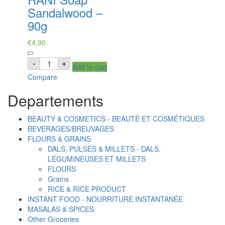
Sandalwood –
90g
€
4,90
RANI
-
+
Add to cart
Soap
Sandalwood
Compare
-
90g
Departements
quantity
BEAUTY & COSMETICS - BEAUTÉ ET COSMÉTIQUES
BEVERAGES/BREUVAGES
FLOURS & GRAINS
DALS, PULSES & MILLETS - DALS,
LÉGUMINEUSES ET MILLETS
FLOURS
Grains
RICE & RICE PRODUCT
INSTANT FOOD - NOURRITURE INSTANTANÉE
MASALAS & SPICES
Other Groceries