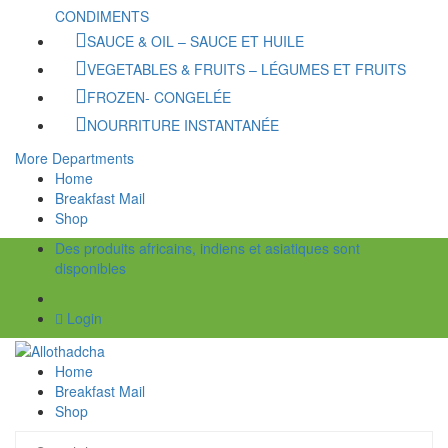
CONDIMENTS
SAUCE & OIL – SAUCE ET HUILE
VEGETABLES & FRUITS – LÉGUMES ET FRUITS
FROZEN- CONGELÉE
NOURRITURE INSTANTANÉE
More Departments
Home
Breakfast Mail
Shop
Des produits africains, indiens et asiatiques sont
disponibles
Login
Home
Breakfast Mail
Shop