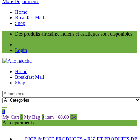
More Departments
Home
Breakfast Mail
Shop
Des produits africains, indiens et asiatiques sont disponibles
Login
Home
Breakfast Mail
Shop
0
My Cart
0
My Bag
0
item
-
€
0,00
Go
All departments
RICE & RICE PRODUCTS – RIZ ET PRODUITS DE