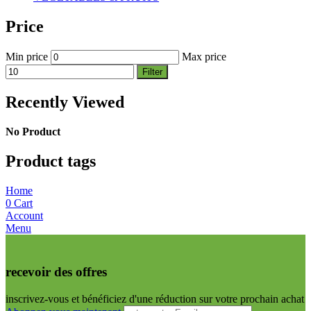
Price
Min price
Max price
Filter
Recently Viewed
No Product
Product tags
Home
0
Cart
Account
Menu
recevoir des offres
inscrivez-vous et bénéficiez d'une réduction sur votre prochain achat