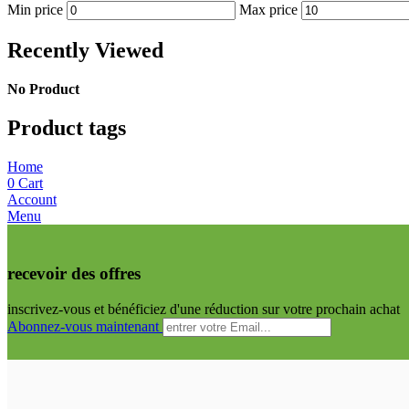
Min price
Max price
Recently Viewed
No Product
Product tags
Home
0
Cart
Account
Menu
recevoir des offres
inscrivez-vous et bénéficiez d'une réduction sur votre prochain achat
Abonnez-vous maintenant