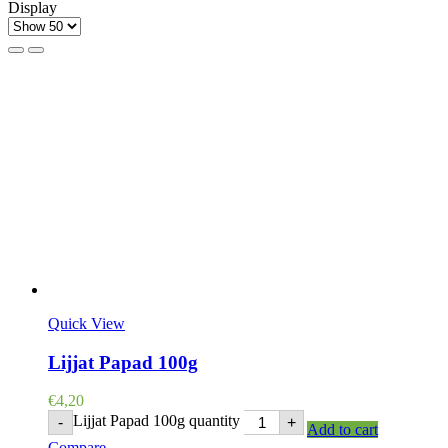
Display
Quick View
Lijjat Papad 100g
€
4,20
Lijjat Papad 100g quantity
-
+
Add to cart
Compare