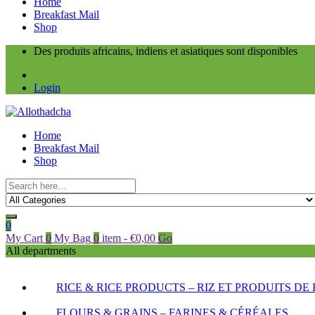
Home
Breakfast Mail
Shop
Des produits africains, indiens et asiatiques sont disponibles
Login
Home
Breakfast Mail
Shop
0
My Cart
0
My Bag
0
item
-
€
0,00
Go
All departments
RICE & RICE PRODUCTS – RIZ ET PRODUITS DE 
FLOURS & GRAINS – FARINES & CÉRÉALES