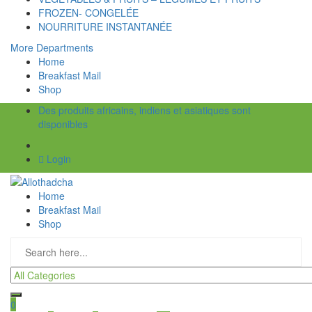
FROZEN- CONGELÉE
NOURRITURE INSTANTANÉE
More Departments
Home
Breakfast Mail
Shop
Des produits africains, indiens et asiatiques sont
disponibles
Login
Home
Breakfast Mail
Shop
0