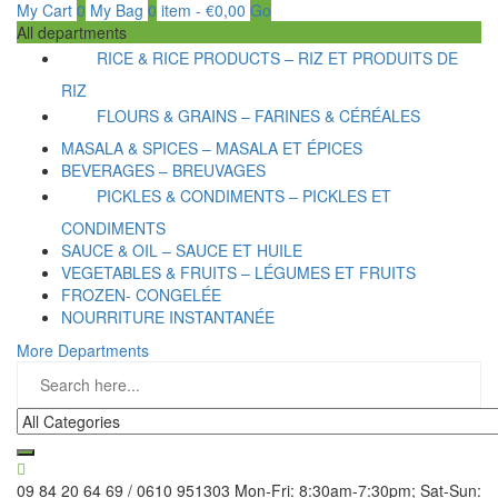
My Cart
0
My Bag
0
item
-
€
0,00
Go
All departments
RICE & RICE PRODUCTS – RIZ ET PRODUITS DE
RIZ
FLOURS & GRAINS – FARINES & CÉRÉALES
MASALA & SPICES – MASALA ET ÉPICES
BEVERAGES – BREUVAGES
PICKLES & CONDIMENTS – PICKLES ET
CONDIMENTS
SAUCE & OIL – SAUCE ET HUILE
VEGETABLES & FRUITS – LÉGUMES ET FRUITS
FROZEN- CONGELÉE
NOURRITURE INSTANTANÉE
More Departments
09 84 20 64 69 / 0610 951303
Mon-Fri: 8:30am-7:30pm; Sat-Sun: