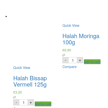
Quick View
Halah Moringa
100g
€
6,90
Halah
-
+
Add to cart
Moringa
100g
Compare
Quick View
quantity
Halah Bissap
Vermell 125g
€
3,20
Halah
-
+
Add to cart
Bissap
Vermell