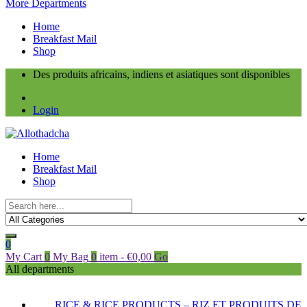
More Departments
Home
Breakfast Mail
Shop
Des produits africains, indiens et asiatiques sont disponibles
Login
Home
Breakfast Mail
Shop
0
My Cart
0
My Bag
0
item
-
€
0,00
Go
All departments
RICE & RICE PRODUCTS – RIZ ET PRODUITS DE