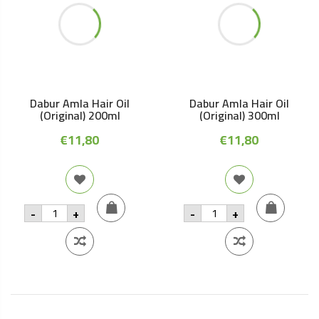
Dabur Amla Hair Oil
Dabur Amla Hair Oil
(Original) 200ml
(Original) 300ml
€
11,80
€
11,80
Dabur
Dabur
-
+
-
+
Amla
Amla
Hair
Hair
Oil
Oil
(Original)
(Original)
200ml
300ml
quantity
quantity