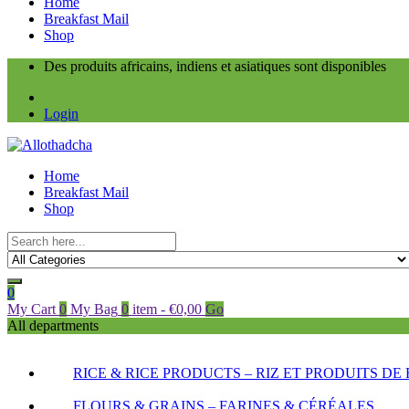
Home
Breakfast Mail
Shop
Des produits africains, indiens et asiatiques sont disponibles
Login
Home
Breakfast Mail
Shop
0
My Cart
0
My Bag
0
item
-
€
0,00
Go
All departments
RICE & RICE PRODUCTS – RIZ ET PRODUITS DE 
FLOURS & GRAINS – FARINES & CÉRÉALES