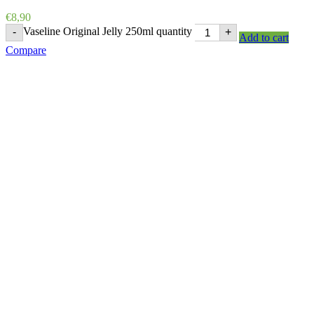
€
8,90
Vaseline Original Jelly 250ml quantity
-
+
Add to cart
Compare