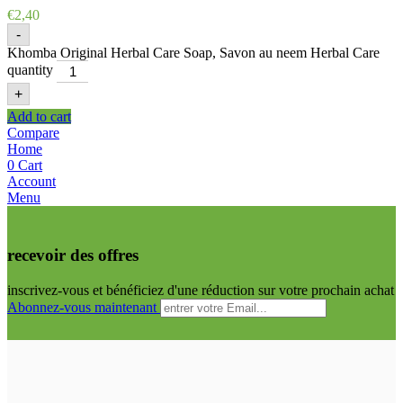
€
2,40
-
Khomba Original Herbal Care Soap, Savon au neem Herbal Care
quantity
+
Add to cart
Compare
Home
0
Cart
Account
Menu
recevoir des offres
inscrivez-vous et bénéficiez d'une réduction sur votre prochain achat
Abonnez-vous maintenant