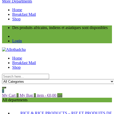
More Departments
Home
Breakfast Mail
Shop
Des produits africains, indiens et asiatiques sont disponibles
Login
Home
Breakfast Mail
Shop
0
My Cart
0
My Bag
0
item
-
€
0,00
Go
All departments
RICE & RICE PRODUCTS – RIZ ET PRODUITS DE