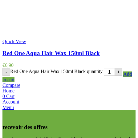
Quick View
Red One Aqua Hair Wax 150ml Black
€
6,90
Red One Aqua Hair Wax 150ml Black quantity
-
+
Add
to cart
Compare
Home
0
Cart
Account
Menu
recevoir des offres