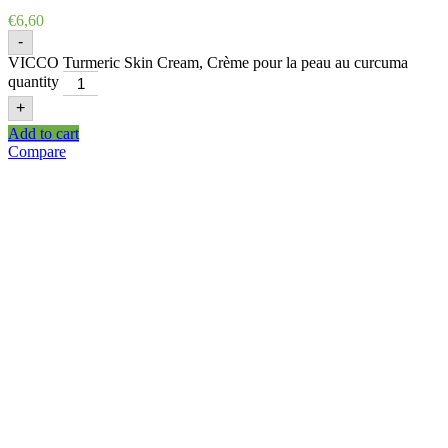
€
6,60
-
VICCO Turmeric Skin Cream, Crème pour la peau au curcuma
quantity
+
Add to cart
Compare