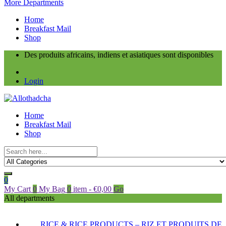
More Departments
Home
Breakfast Mail
Shop
Des produits africains, indiens et asiatiques sont disponibles
Login
Home
Breakfast Mail
Shop
0
My Cart
0
My Bag
0
item
-
€
0,00
Go
All departments
RICE & RICE PRODUCTS – RIZ ET PRODUITS DE