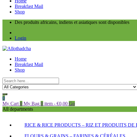
Home
Breakfast Mail
Shop
Des produits africains, indiens et asiatiques sont disponibles
Login
Home
Breakfast Mail
Shop
0
My Cart
0
My Bag
0
item
-
€
0,00
Go
All departments
RICE & RICE PRODUCTS – RIZ ET PRODUITS DE 
FLOURS & GRAINS – FARINES & CÉRÉALES