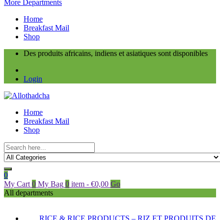
More Departments
Home
Breakfast Mail
Shop
Des produits africains, indiens et asiatiques sont disponibles
Login
Home
Breakfast Mail
Shop
0
My Cart
0
My Bag
0
item
-
€
0,00
Go
All departments
RICE & RICE PRODUCTS – RIZ ET PRODUITS DE