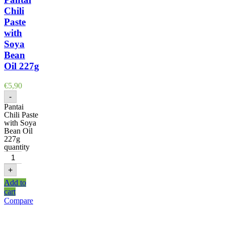
Chili
Paste
with
Soya
Bean
Oil 227g
€
5,90
-
Pantai
Chili Paste
with Soya
Bean Oil
227g
quantity
+
Add to
cart
Compare