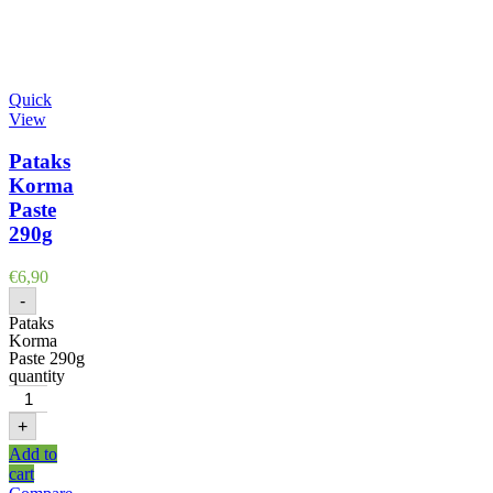
Quick
View
Pataks
Korma
Paste
290g
€
6,90
-
Pataks
Korma
Paste 290g
quantity
+
Add to
cart