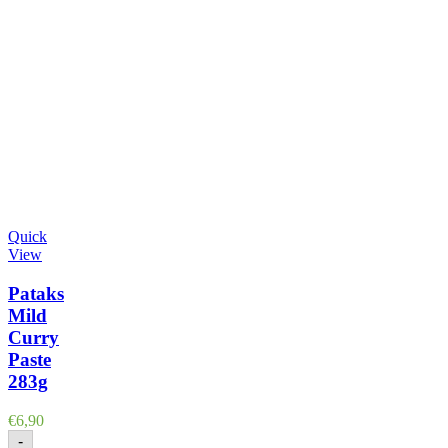
Quick
View
Pataks
Mild
Curry
Paste
283g
€
6,90
-