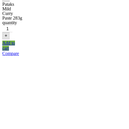
Pataks
Mild
Curry
Paste 283g
quantity
+
Add to
cart
Compare