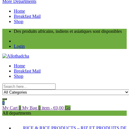
More Departments
Home
Breakfast Mail
Shop
Des produits africains, indiens et asiatiques sont disponibles
Login
Home
Breakfast Mail
Shop
0
My Cart
0
My Bag
0
item
-
€
0,00
Go
All departments
RICE & RICE PRODUCTS – RIZ ET PRODUITS DE