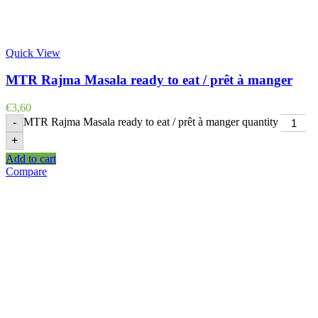
Quick View
MTR Rajma Masala ready to eat / prêt à manger
€
3,60
MTR Rajma Masala ready to eat / prêt à manger quantity
-
+
Add to cart
Compare