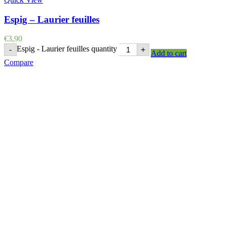
Espig – Laurier feuilles
€
3,90
Espig - Laurier feuilles quantity
-
+
Add to cart
Compare