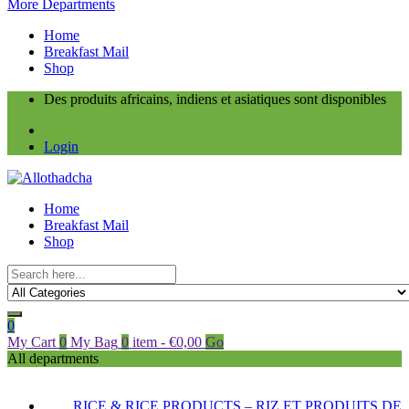
More Departments
Home
Breakfast Mail
Shop
Des produits africains, indiens et asiatiques sont disponibles
Login
Home
Breakfast Mail
Shop
0
My Cart
0
My Bag
0
item
-
€
0,00
Go
All departments
RICE & RICE PRODUCTS – RIZ ET PRODUITS DE