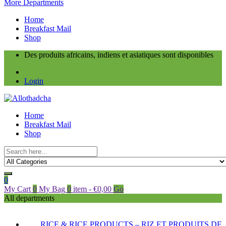
More Departments
Home
Breakfast Mail
Shop
Des produits africains, indiens et asiatiques sont disponibles
Login
Home
Breakfast Mail
Shop
0
My Cart
0
My Bag
0
item
-
€
0,00
Go
All departments
RICE & RICE PRODUCTS – RIZ ET PRODUITS DE