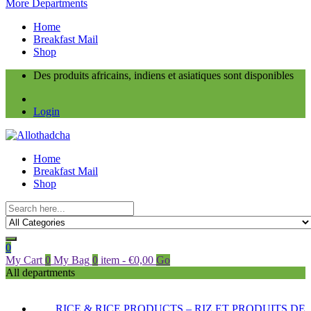
More Departments
Home
Breakfast Mail
Shop
Des produits africains, indiens et asiatiques sont disponibles
Login
Home
Breakfast Mail
Shop
0
My Cart
0
My Bag
0
item
-
€
0,00
Go
All departments
RICE & RICE PRODUCTS – RIZ ET PRODUITS DE