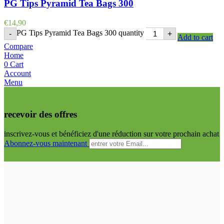
PG Tips Pyramid Tea Bags 300
€
14,90
PG Tips Pyramid Tea Bags 300 quantity
-
+
Add to cart
Compare
Home
0
Cart
Account
Menu
recevoir des offres
inscrivez-vous et bénéficiez d'une réduction sur votre prochain achat
Abonnez-vous maintenant