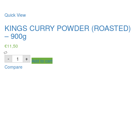
Quick View
KINGS CURRY POWDER (ROASTED)
– 900g
€
11,50
KINGS
-
+
Add to cart
CURRY
POWDER
Compare
(ROASTED)
–
900g
quantity