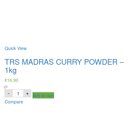
Quick View
TRS MADRAS CURRY POWDER –
1kg
€
16,90
TRS
-
+
Add to cart
MADRAS
CURRY
Compare
POWDER
-
1kg
quantity