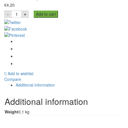
€
4,20
Shan
-
+
Add to cart
Sindhi
Biryani
Spice
Mix
60g
quantity
Add to wishlist
Compare
Additional information
Additional information
Weight
0,1 kg