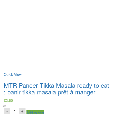
Quick View
MTR Paneer Tikka Masala ready to eat
: panir tikka masala prêt à manger
€
3,60
MTR
-
+
Add to cart
Paneer