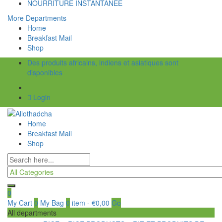
NOURRITURE INSTANTANÉE
More Departments
Home
Breakfast Mail
Shop
Des produits africains, indiens et asiatiques sont
disponibles
Login
Home
Breakfast Mail
Shop
0
My Cart
0
My Bag
0
item
-
€
0,00
Go
All departments