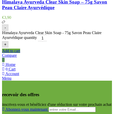
Himalaya Ayurveda Clear Skin Soap – 75g Savon
Peau Claire Ayurvédique
€
3,90
-
Himalaya Ayurveda Clear Skin Soap - 75g Savon Peau Claire
Ayurvédique quantity
+
Add to cart
Compare
Home
0
Cart
Account
Menu
recevoir des offres
inscrivez-vous et bénéficiez d'une réduction sur votre prochain achat
Abonnez-vous maintenant