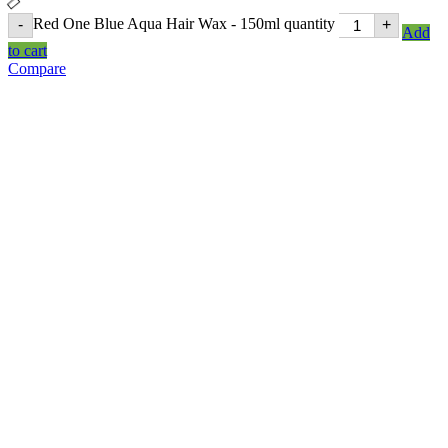
Red One Blue Aqua Hair Wax - 150ml quantity
-
+
Add
to cart
Compare