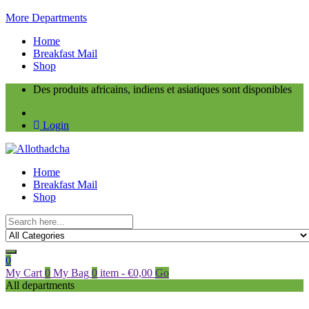
More Departments
Home
Breakfast Mail
Shop
Des produits africains, indiens et asiatiques sont disponibles
Login
Home
Breakfast Mail
Shop
0
My Cart
0
My Bag
0
item
-
€
0,00
Go
All departments