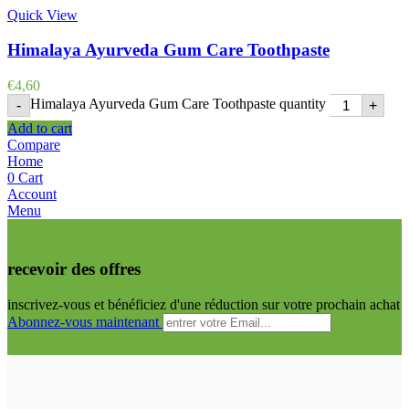
Quick View
Himalaya Ayurveda Gum Care Toothpaste
€
4,60
Himalaya Ayurveda Gum Care Toothpaste quantity
-
+
Add to cart
Compare
Home
0
Cart
Account
Menu
recevoir des offres
inscrivez-vous et bénéficiez d'une réduction sur votre prochain achat
Abonnez-vous maintenant