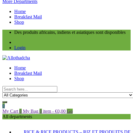
More Departments
Home
Breakfast Mail
Shop
Des produits africains, indiens et asiatiques sont disponibles
Login
Home
Breakfast Mail
Shop
0
My Cart
0
My Bag
0
item
-
€
0,00
Go
All departments
RICE & RICE PRODUCTS – RIZ ET PRODUITS DE