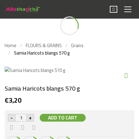
Samia Haricots blangs
570 g
Home
FLOURS & GRAINS
Grains
Samia Haricots blangs 570 g
Samia Haricots blangs 570 g
€
3,20
Samia
-
+
ADD TO CART
Haricots
blangs
570
g