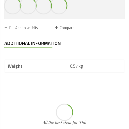
quantity
Add to wishlist
Compare
ADDITIONAL INFORMATION
Weight
0,57 kg
All the best item for Ybb