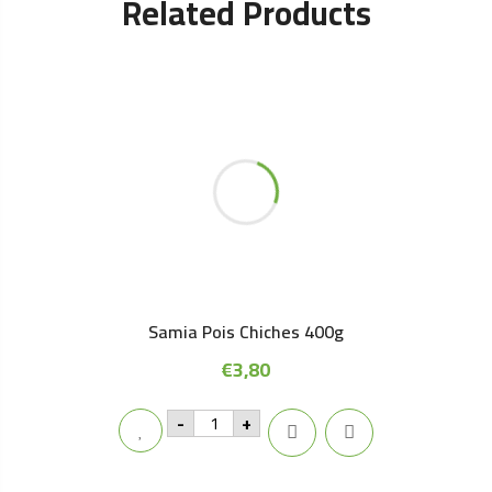
Related Products
Samia Pois Chiches 400g
€
3,80
Samia
-
+
Pois
Chiches
400g
quantity