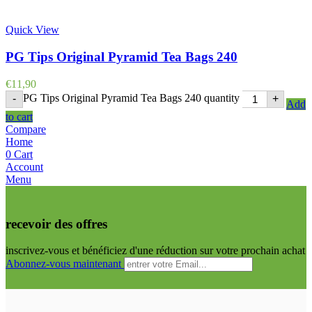
Quick View
PG Tips Original Pyramid Tea Bags 240
€
11,90
PG Tips Original Pyramid Tea Bags 240 quantity
-
+
Add
to cart
Compare
Home
0
Cart
Account
Menu
recevoir des offres
inscrivez-vous et bénéficiez d'une réduction sur votre prochain achat
Abonnez-vous maintenant