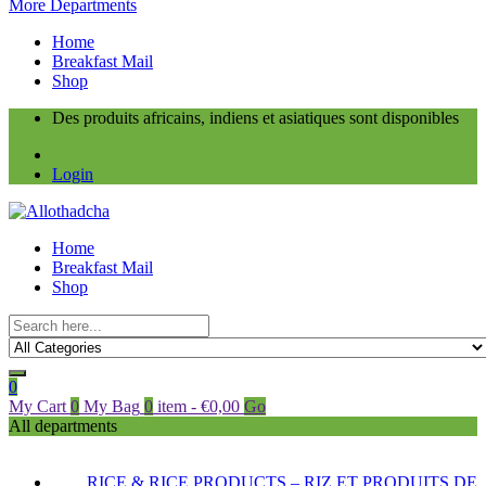
More Departments
Home
Breakfast Mail
Shop
Des produits africains, indiens et asiatiques sont disponibles
Login
Home
Breakfast Mail
Shop
0
My Cart
0
My Bag
0
item
-
€
0,00
Go
All departments
RICE & RICE PRODUCTS – RIZ ET PRODUITS DE