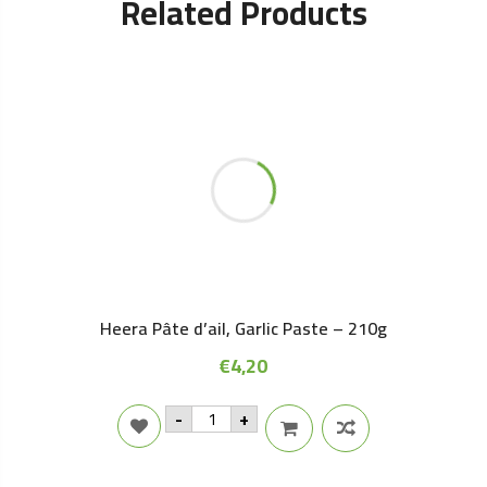
Related Products
Heera Pâte d’ail, Garlic Paste – 210g
€
4,20
Heera
-
+
Pâte
d'ail,
Garlic
Paste