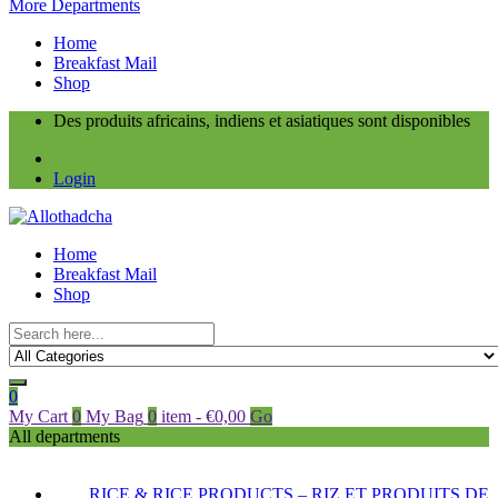
More Departments
Home
Breakfast Mail
Shop
Des produits africains, indiens et asiatiques sont disponibles
Login
Home
Breakfast Mail
Shop
0
My Cart
0
My Bag
0
item
-
€
0,00
Go
All departments
RICE & RICE PRODUCTS – RIZ ET PRODUITS DE