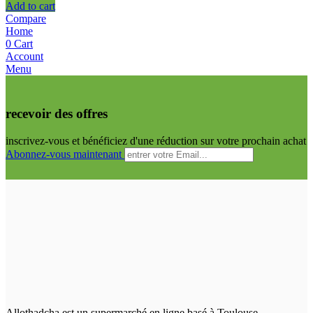
Add to cart
Compare
Home
0
Cart
Account
Menu
recevoir des offres
inscrivez-vous et bénéficiez d'une réduction sur votre prochain achat
Abonnez-vous maintenant
Allothadcha est un supermarché en ligne basé à Toulouse.